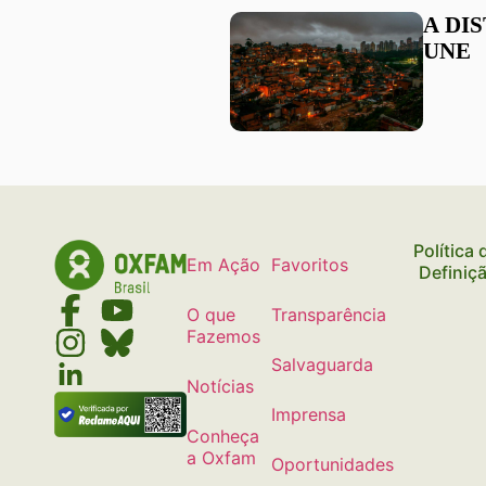
A DI
UNE
Política
Em Ação
Favoritos
Definiç
O que
Transparência
Fazemos
Salvaguarda
Notícias
Imprensa
Conheça
a Oxfam
Oportunidades