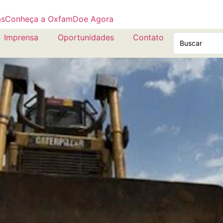
as
Conheça a Oxfam
Doe Agora
Imprensa
Oportunidades
Contato