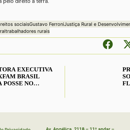
pelo direito a terra.
ireitos sociais
Gustavo Ferroni
Justiça Rural e Desenvolvime
ral
trabalhadores rurais
TORA EXECUTIVA
P
XFAM BRASIL
SO
 POSSE NO
F
ELHO DE
NVOLVIMENTO
ÔMICO SOCIAL
ENTÁVEL
Av. Angélica, 2118 – 11º andar –
 de Privacidade