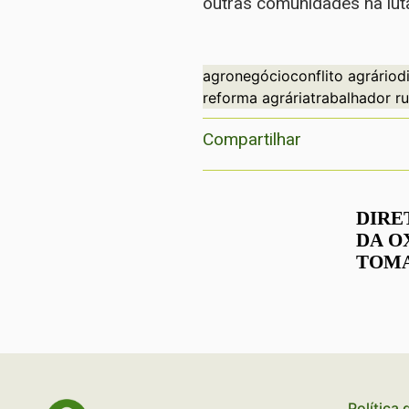
outras comunidades na luta 
agronegócio
conflito agrário
d
reforma agrária
trabalhador ru
Compartilhar
DIRE
DA O
TOMA
CONS
DESE
ECON
SUST
Política