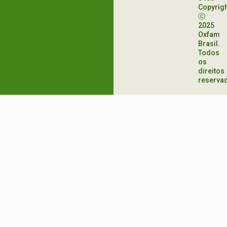
Copyrig
ⓒ
2025
Oxfam
Brasil.
Todos
os
direitos
reserva