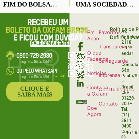
FIM DO BOLSA
UMA SOCIEDADE
FAMÍLIA
JUSTA E
DEMOCRÁTICA
Política de 
Av.
Em
Favoritos
Definição d
Angélica
Ação
2118
Transparência
– 11º
O que
andar
Fazemos
–
Salvaguarda
Consola
São
Notícias
Imprensa
Paulo/S
–
Conheça
Brasil
CLIQUE E
Oportunidades
CEP
a Oxfam
SAIBA MAIS
01228-
Contato
200
–
Doe
Tel.
Agora
(11)
3811
0400
Copyrig
ⓒ