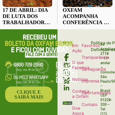
17 DE ABRIL: DIA
OXFAM
DE LUTA DOS
ACOMPANHA
TRABALHADORES
CONFERÊNCIA DO
E
CLIMA EM BONN:
TRABALHADORAS
O QUE ESTÁ EM
DO CAMPO
JOGO?
Política de 
Av.
Em
Favoritos
Definição d
Angélica
Ação
2118
Transparência
– 11º
O que
andar
Fazemos
–
Salvaguarda
Consola
São
Notícias
Imprensa
Paulo/S
–
Conheça
Brasil
CLIQUE E
Oportunidades
CEP
a Oxfam
SAIBA MAIS
01228-
Contato
200
–
Doe
Tel.
Agora
(11)