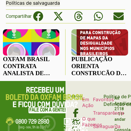
Políticas de salvaguarda
Compartilhar
OXFAM BRASIL
PUBLICAÇÃO
CONTRATA
ORIENTA
ANALISTA DE
CONSTRUÇÃO DE
POLÍTICAS E
MAPAS DE
INCIDÊNCIA
DESIGUALDADES
Política de 
Av.
Em
Favoritos
Definição d
Angélica
Ação
2118
Transparência
– 11º
O que
andar
Fazemos
–
Salvaguarda
Consola