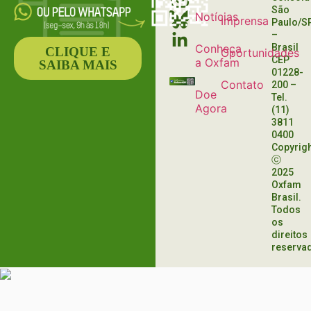
São
Notícias
Imprensa
Paulo/S
–
Conheça
Brasil
CLIQUE E
Oportunidades
CEP
a Oxfam
SAIBA MAIS
01228-
Contato
200
–
Doe
Tel.
Agora
(11)
3811
0400
Copyrig
ⓒ
2025
Oxfam
Brasil.
Todos
os
direitos
reserva