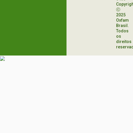
Copyrig
ⓒ
2025
Oxfam
Brasil.
Todos
os
direitos
reserva