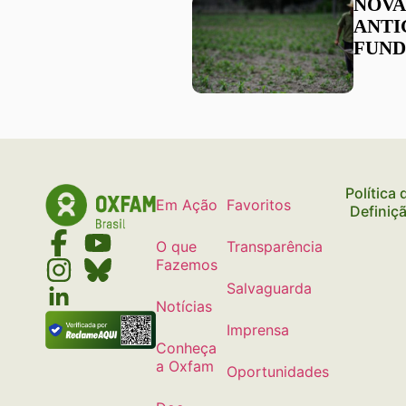
NOVA
ANTI
FUND
Política
Em Ação
Favoritos
Definiç
O que
Transparência
Fazemos
Salvaguarda
Notícias
Imprensa
Conheça
a Oxfam
Oportunidades