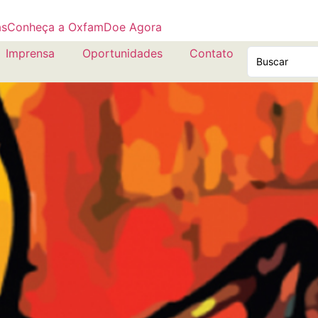
as
Conheça a Oxfam
Doe Agora
Imprensa
Oportunidades
Contato