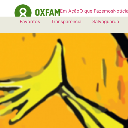
Em Ação
O que Fazemos
Notíci
Favoritos
Transparência
Salvaguarda