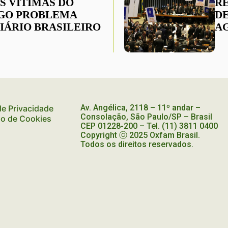
S VÍTIMAS DO
R
GO PROBLEMA
D
IÁRIO BRASILEIRO
A
Av. Angélica, 2118 – 11º andar –
 de Privacidade
Consolação, São Paulo/SP – Brasil
ão de Cookies
CEP
01228-200
– Tel. (11) 3811 0400
Copyright ⓒ 2025 Oxfam Brasil.
Todos os direitos reservados.