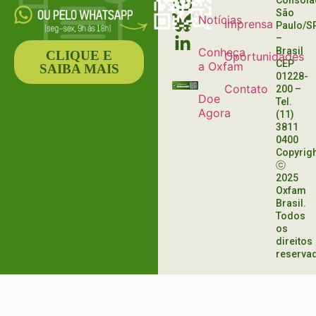
Consola
São
Notícias
Imprensa
Paulo/S
–
Conheça
Brasil
CLIQUE E
Oportunidades
CEP
a Oxfam
SAIBA MAIS
01228-
Contato
200
–
Doe
Tel.
Agora
(11)
3811
0400
Copyrig
ⓒ
2025
Oxfam
Brasil.
Todos
os
direitos
reserva