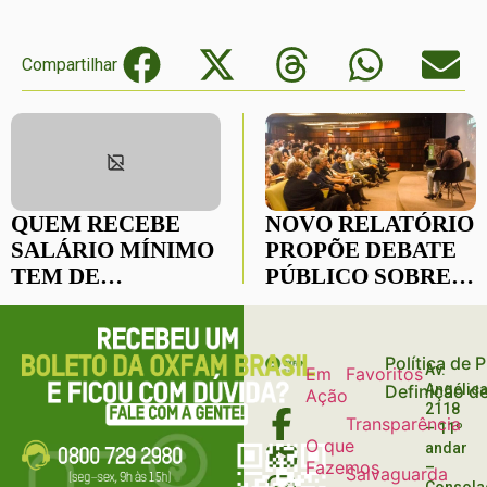
Compartilhar
QUEM RECEBE
NOVO RELATÓRIO
SALÁRIO MÍNIMO
PROPÕE DEBATE
TEM DE
PÚBLICO SOBRE
TRABALHAR 19
AS
ANOS PARA
DESIGUALDADES
OBTER MESMA
NO PAÍS
Política de 
Av.
Em
Favoritos
RENDA QUE UM
Definição d
Angélica
Ação
SUPER-RICO
2118
Transparência
GANHA EM UM
– 11º
O que
andar
MÊS
Fazemos
–
Salvaguarda