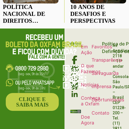
POLÍTICA
10 ANOS DE
NACIONAL DE
DESAFIOS E
DIREITOS
PERSPECTIVAS
HUMANOS E
EMPRESAS
Política de 
Av.
Em
Favoritos
Definição d
Angélica
Ação
2118
Transparência
– 11º
O que
andar
Fazemos
–
Salvaguarda
Consola
São
Notícias
Imprensa
Paulo/S
–
Conheça
Brasil
CLIQUE E
Oportunidades
CEP
a Oxfam
SAIBA MAIS
01228-
Contato
200
–
Doe
Tel.
Agora
(11)
3811