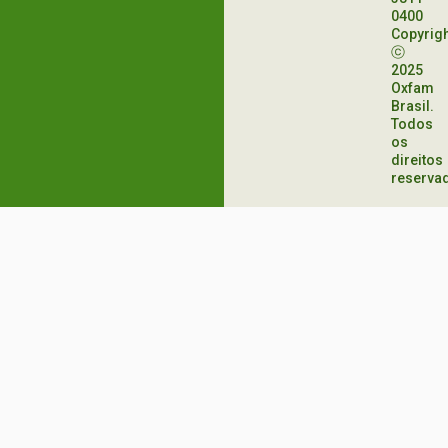
0400
Copyrig
ⓒ
2025
Oxfam
Brasil.
Todos
os
direitos
reserva