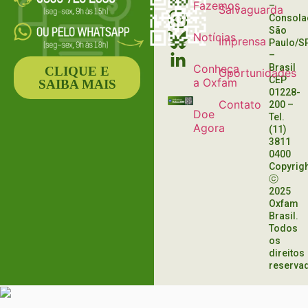
Fazemos
–
Salvaguarda
Consola
São
Notícias
Imprensa
Paulo/S
–
Conheça
Brasil
CLIQUE E
Oportunidades
CEP
a Oxfam
SAIBA MAIS
01228-
Contato
200
–
Doe
Tel.
Agora
(11)
3811
0400
Copyrig
ⓒ
2025
Oxfam
Brasil.
Todos
os
direitos
reserva