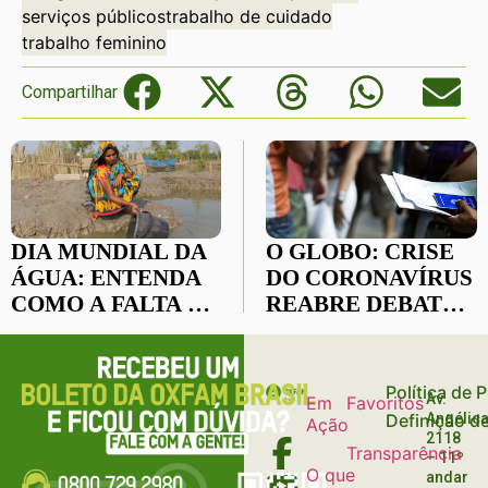
serviços públicos
trabalho de cuidado
trabalho feminino
Compartilhar
DIA MUNDIAL DA
O GLOBO: CRISE
ÁGUA: ENTENDA
DO CORONAVÍRUS
COMO A FALTA DE
REABRE DEBATE
ÁGUA PODE
SOBRE RENDA
COLOCAR VIDAS
BÁSICA
EM RISCO
Política de 
Av.
Em
Favoritos
Definição d
Angélica
Ação
2118
Transparência
– 11º
O que
andar