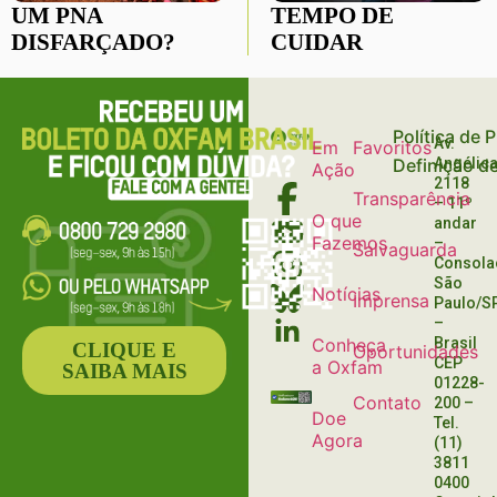
UM PNA
TEMPO DE
DISFARÇADO?
CUIDAR
Política de 
Av.
Em
Favoritos
Definição d
Angélica
Ação
2118
Transparência
– 11º
O que
andar
Fazemos
–
Salvaguarda
Consola
São
Notícias
Imprensa
Paulo/S
–
Conheça
Brasil
CLIQUE E
Oportunidades
CEP
a Oxfam
SAIBA MAIS
01228-
Contato
200
–
Doe
Tel.
Agora
(11)
3811
0400