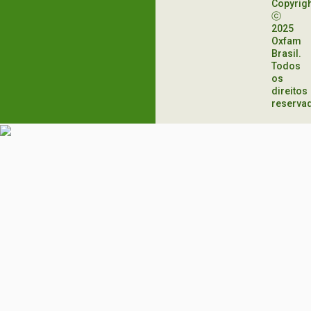
Copyrig
ⓒ
2025
Oxfam
Brasil.
Todos
os
direitos
reserva