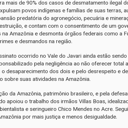
a mais de 90% dos casos de desmatamento ilegal do 
expulsam povos indígenas e famílias de suas terras,
nsão predatória do agronegócio, pecuária e mineraçã
destruição, e contam com o consentimento de um gove
es na Amazônia e desmonta órgãos federais como a Fu
crimes e desmandos na região.
ssinato ocorrido no Vale do Javari ainda estão send
ponsabilizado pela negligência ao não oferecer total
o o desaparecimento dos dois e pelo desrespeito e 
o sobre suas atividades na Amazônia.
ão da Amazônia, patrimônio brasileiro, e pela defes
o apoiou o trabalho dos irmãos Villas Boas, idealiz
ientalista e seringueiro Chico Mendes no Acre. Seg
mazônia por mais justiça e menos desigualdade.