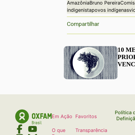
Amazônia
Bruno Pereira
Comiss
indigenista
povos indígenas
vi
Compartilhar
10 M
PRIO
VENC
BRAS
Política
Em Ação
Favoritos
Definiç
O que
Transparência