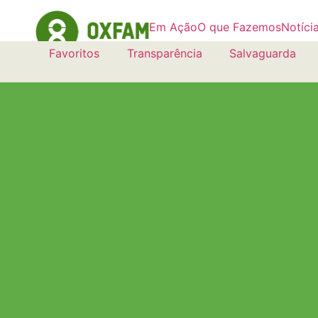
Em Ação
O que Fazemos
Notíci
Favoritos
Transparência
Salvaguarda