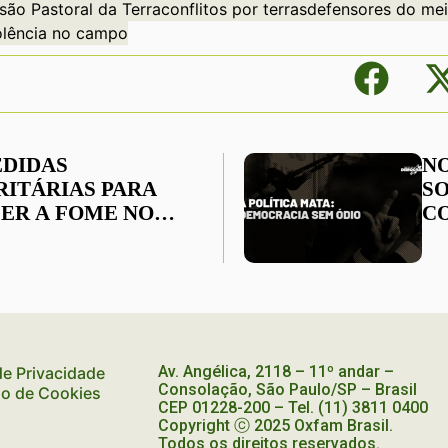
ão Pastoral da Terra
conflitos por terras
defensores do me
olência no campo
EDIDAS
NO
RITÁRIAS PARA
SO
ER A FOME NO
C
IL
P
Av. Angélica, 2118 – 11º andar –
 de Privacidade
Consolação, São Paulo/SP – Brasil
ão de Cookies
CEP
01228-200
– Tel. (11) 3811 0400
Copyright ⓒ 2025 Oxfam Brasil.
Todos os direitos reservados.