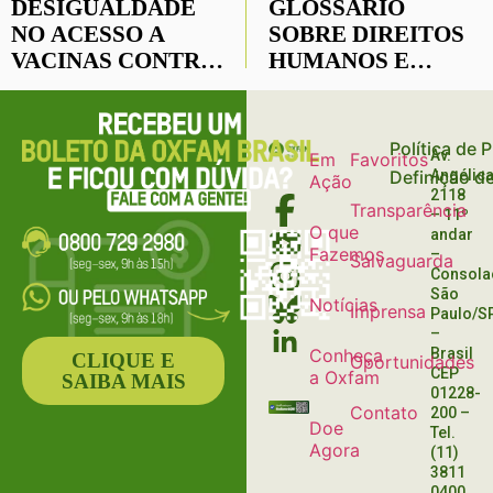
DESIGUALDADE
GLOSSÁRIO
NO ACESSO A
SOBRE DIREITOS
VACINAS CONTRA
HUMANOS E
A COVID-19
EMPRESAS
Política de 
Av.
Em
Favoritos
Definição d
Angélica
Ação
2118
Transparência
– 11º
O que
andar
Fazemos
–
Salvaguarda
Consola
São
Notícias
Imprensa
Paulo/S
–
Conheça
Brasil
CLIQUE E
Oportunidades
CEP
a Oxfam
SAIBA MAIS
01228-
Contato
200
–
Doe
Tel.
Agora
(11)
3811
0400