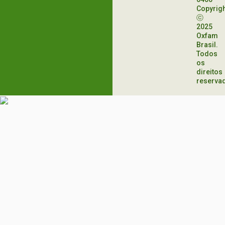
Copyrig
ⓒ
2025
Oxfam
Brasil.
Todos
os
direitos
reserva